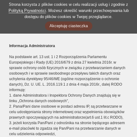
Strona korzysta z plików cookies w celu realizacji usług i zgodnie z
Polityką Prywatności
. Możesz określić warunki przechowywania lub
dostępu do plików cookies w Twojej przeglądarce.
Akceptuję ciasteczka
Informacja Administratora
Na podstawie art. 13 ust. 1 i 2 Rozporządzenia Parlamentu
Europejskiego i Rady (UE) 2016/679 z dnia 27 kwietnia 2016r. w
sprawie ochrony osób fizycznych w związku z przetwarzaniem danych
osobowych i w sprawie swobodnego przepływu takich danych oraz
uchylenia dyrektywy 95/46/WE (ogólne rozporządzenie o ochronie
danych), Dz. U. UE. L. 2016.119.1 z dnia 4 maja 2016r., dalej RODO
informuję:
1. dane Administratora i Inspektora Ochrony Danych znajdują się w
linku „Ochrona danych osobowych”,
2. Pana/Pani dane osobowe w postaci adresu IP, są przetwarzane w
celu udostępniania strony internetowej oraz wypełnienia obowiązków
prawnych spoczywających na administratorze(art.6 ust.1 lit.c RODO),
3. jeżeli korzysta Pan/Pani z odnośnika na stronie będącego adresem
e-mail placówki to zgadza się Pan/Pani na przetwarzanie danych w
celu udzielenia odpowiedzi,