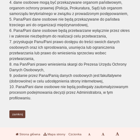
4. dane osobowe mogą być przekazywane organom państwowym,
organom ochrony prawnej (Policja, Prokuratura, Sąd) lub organom
samorządu terytorialnego w związku z prowadzonym postępowaniem,
5. Pana/Pani dane osobowe nie będą przekazywane do państwa
trzeciego ani do organizacji międzynarodowej,
6. Pana/Pani dane osobowe będą przetwarzane wyłącznie przez okres
i w zakresie niezbędnym do realizacji celu przetwarzania,
7. przysługuje Panu/Pani prawo dostępu do treści swoich danych
osobowych oraz ich sprostowania, usunięcia lub ograniczenia
przetwarzania lub prawo do wniesienia sprzeciwu wobec
przetwarzania,
8. ma Pan/Pani prawo wniesienia skargi do Prezesa Urzędu Ochrony
Danych Osobowych,
9. podanie przez Pana/Panią danych osobowych jest fakultatywne
(dobrowolne) w celu udostępnienia strony internetowej,
10. Pana/Pani dane osobowe nie będą podlegały zautomatyzowanym
procesom podejmowania decyzji przez Administratora, w tym
profilowaniu.
zamknij
Strona główna
Mapa strony
Czcionka