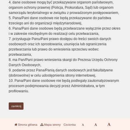
4. dane osobowe mogą być przekazywane organom państwowym,
organom ochrony prawnej (Policja, Prokuratura, Sąd) lub organom
samorządu terytorialnego w związku z prowadzonym postępowaniem,
5. Pana/Pani dane osobowe nie będą przekazywane do państwa
trzeciego ani do organizacji międzynarodowej,
6. Pana/Pani dane osobowe będą przetwarzane wyłącznie przez okres
i w zakresie niezbędnym do realizacji celu przetwarzania,
7. przysługuje Panu/Pani prawo dostępu do treści swoich danych
osobowych oraz ich sprostowania, usunięcia lub ograniczenia
przetwarzania lub prawo do wniesienia sprzeciwu wobec
przetwarzania,
8. ma Pan/Pani prawo wniesienia skargi do Prezesa Urzędu Ochrony
Danych Osobowych,
9. podanie przez Pana/Panią danych osobowych jest fakultatywne
(dobrowolne) w celu udostępnienia strony internetowej,
10. Pana/Pani dane osobowe nie będą podlegały zautomatyzowanym
procesom podejmowania decyzji przez Administratora, w tym
profilowaniu.
zamknij
Strona główna
Mapa strony
Czcionka