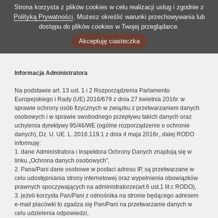
Strona korzysta z plików cookies w celu realizacji usług i zgodnie z
Polityką Prywatności
. Możesz określić warunki przechowywania lub
dostępu do plików cookies w Twojej przeglądarce.
Akceptuję ciasteczka
Informacja Administratora
Na podstawie art. 13 ust. 1 i 2 Rozporządzenia Parlamentu
Europejskiego i Rady (UE) 2016/679 z dnia 27 kwietnia 2016r. w
sprawie ochrony osób fizycznych w związku z przetwarzaniem danych
osobowych i w sprawie swobodnego przepływu takich danych oraz
uchylenia dyrektywy 95/46/WE (ogólne rozporządzenie o ochronie
danych), Dz. U. UE. L. 2016.119.1 z dnia 4 maja 2016r., dalej RODO
informuję:
1. dane Administratora i Inspektora Ochrony Danych znajdują się w
linku „Ochrona danych osobowych”,
2. Pana/Pani dane osobowe w postaci adresu IP, są przetwarzane w
celu udostępniania strony internetowej oraz wypełnienia obowiązków
prawnych spoczywających na administratorze(art.6 ust.1 lit.c RODO),
3. jeżeli korzysta Pan/Pani z odnośnika na stronie będącego adresem
e-mail placówki to zgadza się Pan/Pani na przetwarzanie danych w
celu udzielenia odpowiedzi,