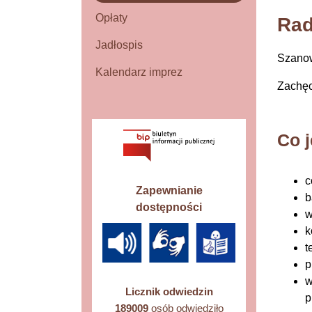
Opłaty
Rad
Jadłospis
Szanow
Kalendarz imprez
Zachęc
Co 
c
Zapewnianie
b
dostępności
w
k
t
p
w
Licznik odwiedzin
p
189009
osób odwiedziło