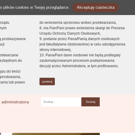
o plików cookies w Twojej przeglądarce.
Akceptuję ciasteczka
orządu
do wniesienia sprzeciwu wobec przetwarzania,
onym
8. ma Pan/Pani prawo wniesienia skargi do Prezesa
Urzędu Ochrony Danych Osobowych,
dą przekazywane
9. podanie przez Pana/Panią danych osobowych
cji
jest fakultatywne (dobrowolne) w celu udostępnienia
strony internetowej,
zetwarzane
10. Pana/Pani dane osobowe nie będą podlegały
niezbędnym do
zautomatyzowanym procesom podejmowania
decyzji przez Administratora, w tym profilowaniu.
ępu do treści
prostowania,
zamknij
zania lub prawo
 administratora
Fraza