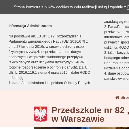
Strona korzysta z plików cookies w celu realizacji usług i zgodnie z
znajdują się w
Informacja Administratora
2. Pana/Pani da
przetwarzane w
Na podstawie art. 13 ust. 1 i 2 Rozporządzenia
internetowej o
Parlamentu Europejskiego i Rady (UE) 2016/679 z
prawnych spocz
dnia 27 kwietnia 2016r. w sprawie ochrony osób
ust.1 lit.c RODO
fizycznych w związku z przetwarzaniem danych
3. jeżeli korzy
osobowych i w sprawie swobodnego przepływu
będącego adres
takich danych oraz uchylenia dyrektywy 95/46/WE
Pan/Pani na pr
(ogólne rozporządzenie o ochronie danych), Dz. U.
udzielenia odp
UE. L. 2016.119.1 z dnia 4 maja 2016r., dalej RODO
4. dane osobo
informuję:
państwowym, or
1. dane Administratora i Inspektora Ochrony Danych
Stro
Przedszkole nr 82
w Warszawie