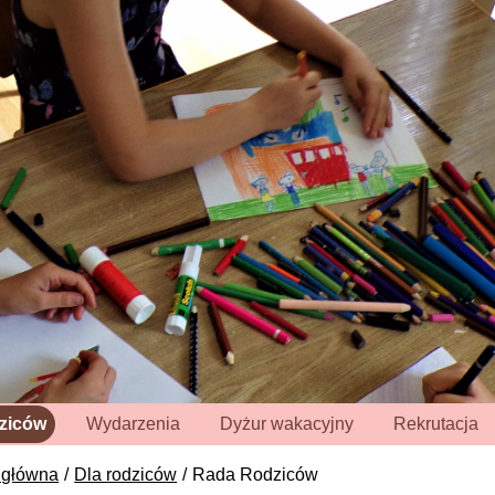
dziców
Wydarzenia
Dyżur wakacyjny
Rekrutacja
 główna
Dla rodziców
Rada Rodziców