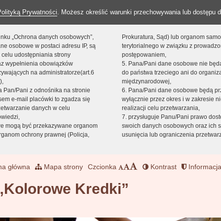
Polityką Prywatności
. Możesz określić warunki przechowywania lub dostępu d
 linku „Ochrona danych osobowych”,
Prokuratura, Sąd) lub organom sam
ne osobowe w postaci adresu IP, są
terytorialnego w związku z prowadz
 celu udostępniania strony
postępowaniem,
raz wypełnienia obowiązków
5. Pana/Pani dane osobowe nie bę
ywających na administratorze(art.6
do państwa trzeciego ani do organiza
),
międzynarodowej,
sta Pan/Pani z odnośnika na stronie
6. Pana/Pani dane osobowe będą pr
em e-mail placówki to zgadza się
wyłącznie przez okres i w zakresie 
zetwarzanie danych w celu
realizacji celu przetwarzania,
owiedzi,
7. przysługuje Panu/Pani prawo dost
we mogą być przekazywane organom
swoich danych osobowych oraz ich s
ganom ochrony prawnej (Policja,
usunięcia lub ograniczenia przetwar
na główna
Mapa strony
Czcionka
Kontrast
Informacja
 „Kolorowe Kredki”