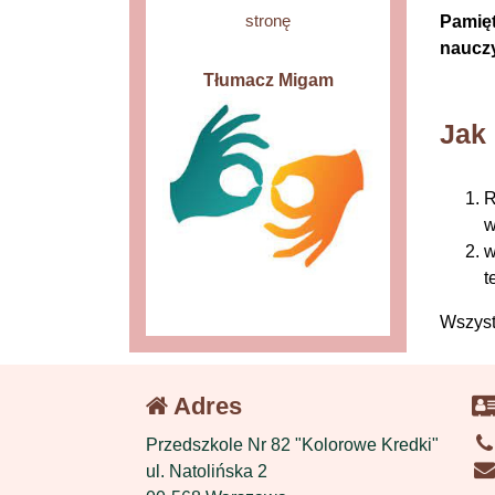
stronę
Pamięt
nauczy
Tłumacz Migam
Jak 
R
w
w
t
Wszyst
Adres
Przedszkole Nr 82 "Kolorowe Kredki"
ul. Natolińska 2